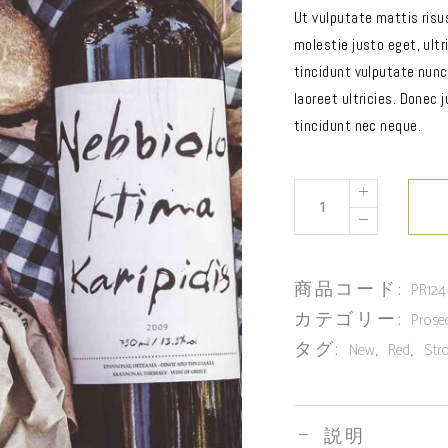
Ut vulputate mattis risu
molestie justo eget, ultri
tincidunt vulputate nunc.
laoreet ultricies. Donec 
tincidunt nec neque.
商品コード:
PR124
カテゴリー:
Prose
タグ:
,
,
New
Red
Str
説明