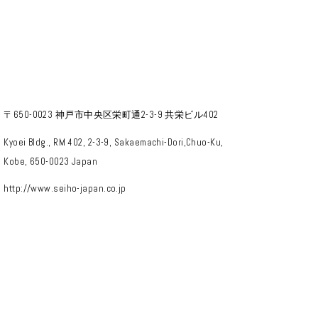
〒650-0023 神戸市中央区栄町通2-3-9 共栄ビル402
Kyoei Bldg., RM 402, 2-3-9, Sakaemachi-Dori,Chuo-Ku,
Kobe, 650-0023 Japan
http://www.seiho-japan.co.jp