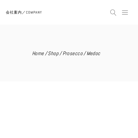
会社案内／COMPANY
Home
Shop
Prosecco
Medoc