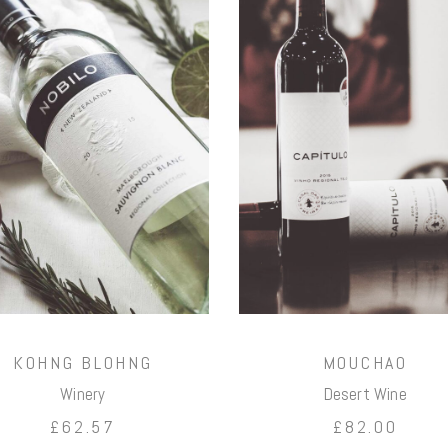
お買い
お買い
物カゴ
物カゴ
に追加
に追加
KOHNG BLOHNG
MOUCHAO
Winery
Desert Wine
£
62.57
£
82.00