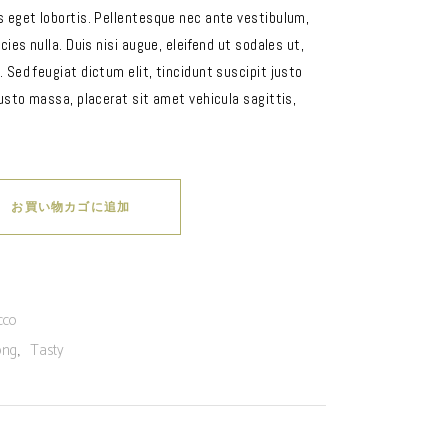
s eget lobortis. Pellentesque nec ante vestibulum,
cies nulla. Duis nisi augue, eleifend ut sodales ut,
 Sed feugiat dictum elit, tincidunt suscipit justo
justo massa, placerat sit amet vehicula sagittis,
お買い物カゴに追加
cco
,
ong
Tasty