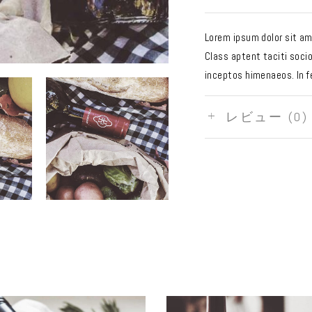
Lorem ipsum dolor sit am
Class aptent taciti socio
inceptos himenaeos. In fe
レビュー (0)