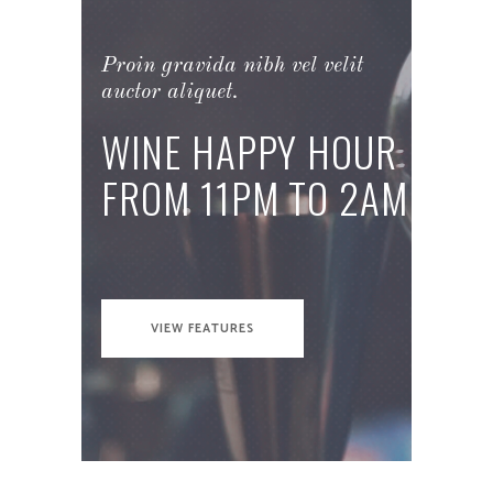
P
r
o
i
n
g
r
a
v
i
d
a
n
i
b
h
v
e
l
v
e
l
i
t
a
u
c
t
o
r
a
l
i
q
u
e
t
.
W
I
N
E
H
A
P
P
Y
H
O
U
R
F
R
O
M
1
1
P
M
T
O
2
A
M
VIEW FEATURES