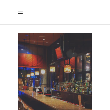
P
r
o
i
n
g
r
a
v
i
d
a
n
i
b
h
v
e
l
v
e
l
i
t
a
u
c
t
o
r
a
l
i
q
u
e
t
.
W
I
N
E
L
O
V
E
R
S
,
W
E
L
C
O
M
E